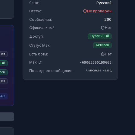
Язык:
Русский
Статус:
Не проверен
Сообщений:
260
Официальный:
Нет
Доступ:
Публичный
Статус Max:
Активен
Есть боты:
Нет
Нет
Max ID:
-69065500199663
ный
Последнее сообщение:
7 месяцев назад
вен
Нет
663