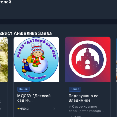
телей
ажист Анжелика Заева
Канал
Канал
МДОБУ "Детский
Подслушано во
сад №
Владимире

25"Сибирячок"
✅ Самое крупное
★
Н/Д
62
сообщество города
Владимир