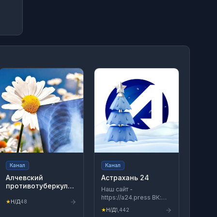
Канал
Канал
Алчевский
Астрахань 24
противотуберкулёзный
Наш сайт -
диспансер ЛНР
https://a24.press ВК:
★
Н/Д
48
vk.com/atv24 Ок:
★
Н/Д
1,442
ok.ru/atv24 Rutube: