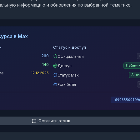
альную информацию и обновления по выбранной тематике.
урса в Max
и
Статус и доступ
260
Официальный
140
Доступ
Публич
ие
12.12.2025
Статус Max
Акти
Есть боты
-69065500199
Оставить отзыв