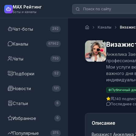
MAX Рейтинг
Боты и каналы
Каналы
Визажис
Чат-боты
292
Визажис
Каналы
67962
Анжелика Зае
Чаты
750
профессионал
Мои услуги в
важного дня 
Подборки
52
индивидуальн
Новости
121
🌐 Публичный до
140 подпис
Статьи
6
Последнее с
Избранное
0
Описание
Популярные
375
Визажист Анжелика 