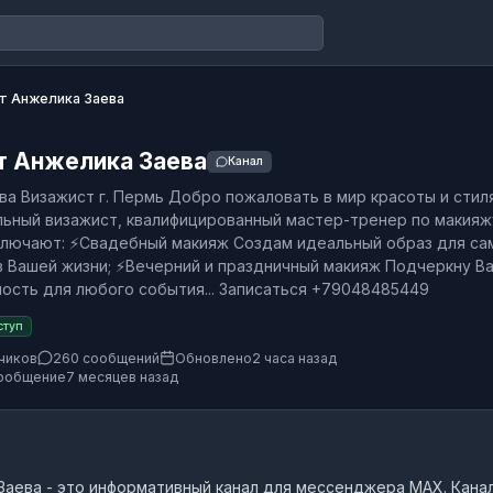
т Анжелика Заева
т Анжелика Заева
Канал
ва Визажист г. Пермь Добро пожаловать в мир красоты и стиля
ьный визажист, квалифицированный мастер-тренер по макияж
ключают: ⚡️Свадебный макияж Создам идеальный образ для са
в Вашей жизни; ⚡️Вечерний и праздничный макияж Подчеркну В
ость для любого события... Записаться +79048485449
ступ
чиков
260 сообщений
Обновлено
2 часа назад
ообщение
7 месяцев назад
Заева
- это
информативный канал
для мессенджера MAX.
Кана