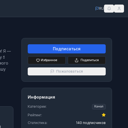
RU
Подписаться
! Я —
у💄
Избранное
Поделиться
мого
ашу
Пожаловаться
Информация
Категории:
Канал
Рейтинг:
Статистика:
140 подписчиков
л