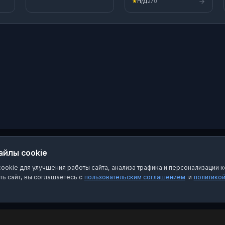
★
Н/Д
270
Комментарии 👉
vk.com/overhear33
айлы cookie
okie для улучшения работы сайта, анализа трафика и персонализации к
ь сайт, вы соглашаетесь с
пользовательским соглашением
и
политико