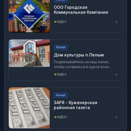
ООО Городская
Коммунальная Компания
★
Н/Д
45
Канал
Дом культуры п.Пелым
Подписывайтесь на наш канал,
чтобы оставаться в курсе всех
культурных событий и
★
Н/Д
42
мероприятий, которые проходят в
нашем Доме культуры! Наша
группа в ВК https://vk.com/dkpelym
Канал
ЗАРЯ - Куженерская
районная газета
★
Н/Д
197