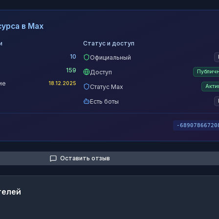
урса в Max
и
Статус и доступ
10
Официальный
159
Доступ
Публич
ие
18.12.2025
Статус Max
Акти
Есть боты
-68907866720
Оставить отзыв
телей