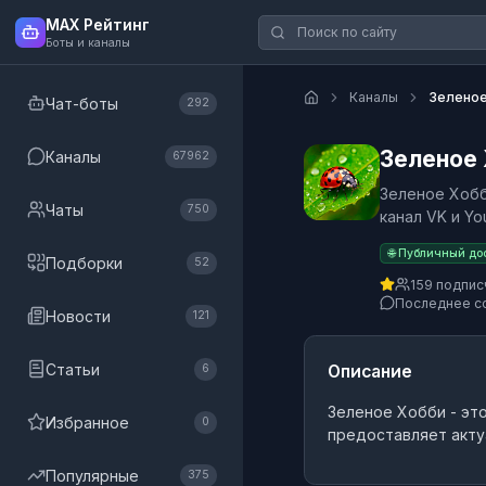
MAX Рейтинг
Боты и каналы
Каналы
Зеленое
Чат-боты
292
Зеленое
Каналы
67962
Зеленое Хобб
Чаты
750
канал VK и Yo
🌐 Публичный до
Подборки
52
159 подпис
Последнее с
Новости
121
Статьи
Описание
6
Зеленое Хобби
- эт
Избранное
0
предоставляет акту
Популярные
375