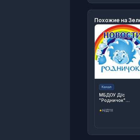
Похожие на
Зел
Канал
МБДОУ Д/с
"Родничок"
с.Нежинка
★
Н/Д
118