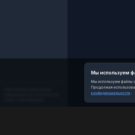
Мы используем ф
Мы используем файлы co
Продолжая использоват
Сайт является независимым
конфиденциальности
.
информационным порталом и не
связан с мессенджером!
MAX Рейтинг
Лучшие боты, каналы и группы для мессенджера
MAX. Находите качественный контент и полезные