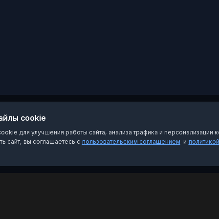
организации,
предоставляемых
услугах и последних
новостях из мира
здравоохранения.
айлы cookie
okie для улучшения работы сайта, анализа трафика и персонализации к
ь сайт, вы соглашаетесь с
пользовательским соглашением
и
политико
Категории
Пра
Чат-боты
Пол