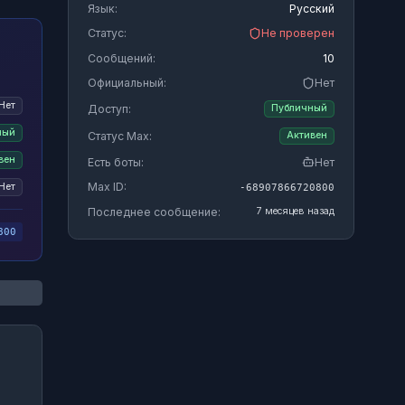
Язык:
Русский
Статус:
Не проверен
Сообщений:
10
Официальный:
Нет
Нет
Доступ:
Публичный
ный
Статус Max:
Активен
вен
Есть боты:
Нет
Max ID:
Нет
-68907866720800
Последнее сообщение:
7 месяцев назад
800