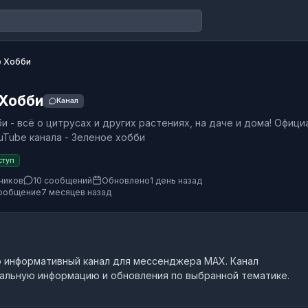
 Хобби
 Хобби
Канал
и - всё о цитрусах и других растениях, на даче и дома! Офиц
uTube канала - Зеленое хобби
ступ
чиков
10 сообщений
Обновлено
1 день назад
ообщение
7 месяцев назад
о
информативный канал
для мессенджера MAX.
Канал
альную информацию и обновления по выбранной тематике.