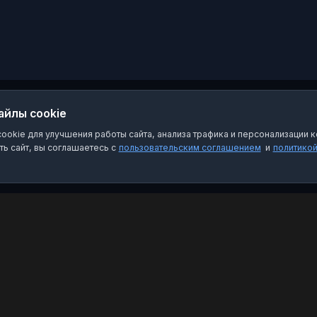
и
 на
м
 и
айлы cookie
ия.
okie для улучшения работы сайта, анализа трафика и персонализации к
ь сайт, вы соглашаетесь с
пользовательским соглашением
и
политико
Категории
Пра
Чат-боты
Пол
Каналы
Пол
Группы
О на
Избранное
FAQ