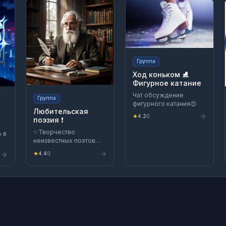
Группа
Ход коньком ⛸️
Фигурное катание
Чат обсуждение
Группа
фигурного катания😍
Любительская
★
4.2
0
поэзия ❗️
✨Творчество
 в
неизвестных поэтов
представляется на Ваш
★
4.4
0
суд… ✨Комментарии и
Ваше мнение
интересно…❗️
я
https://t.me/Amateur_poetry
м.