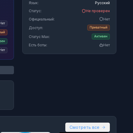
Язык:
Русский
Статус:
Не проверен
Официальный:
Нет
Нет
Доступ:
Приватный
ный
Статус Max:
Активен
вен
Есть боты:
Нет
Нет
Смотреть все