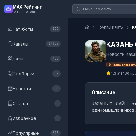
MAX Рейтинг
Боты и каналы
Группы и чаты
К
Чат-боты
292
КАЗАНЬ
Каналы
67962
Новости Каза
Чаты
750
🔒 Приватный до
Подборки
4.3
1 186 п
52
Новости
121
Описание
Статьи
КАЗАНЬ ОНЛАЙН
- э
6
единомышленников д
Избранное
0
Популярные
375