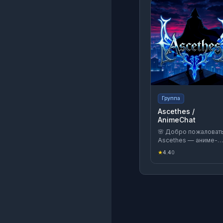
Группа
Ascethes /
AnimeChat
🌸 Добро пожаловать
Ascethes — аниме-
оазис для душевных
★
4.4
0
бесед! Обсуждаем
аниме, мангу,
персонажей, делимс
фан-артом и косплее
Ищем
единомышленников,
советуем скрытые
жемчужины и