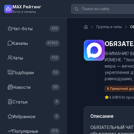
MAX Рейтинг
Боты и каналы
Группы и чаты
О
Чат-боты
292
ОБЯЗАТЕ
Каналы
67962
ВНИМАНИЕ! В
Чаты
750
ИЗМЕНЕ. "Укл
мера — вечно
укрепления д
Подборки
52
равнодушию, 
Новости
121
🔒 Приватный до
4.9
510 про
Статьи
6
Описание
Избранное
0
ОБЯЗАТЕЛЬНЫЙ ЧАТ
Популярные
375
объединяет единомы