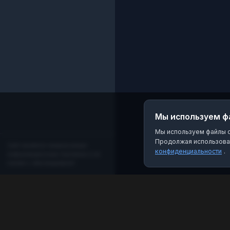
Мы используем ф
Мы используем файлы co
Продолжая использоват
Сайт является независимым
конфиденциальности
.
информационным порталом и не
связан с мессенджером!
MAX Рейтинг
Лучшие боты, каналы и группы для мессенджера
MAX. Находите качественный контент и полезные