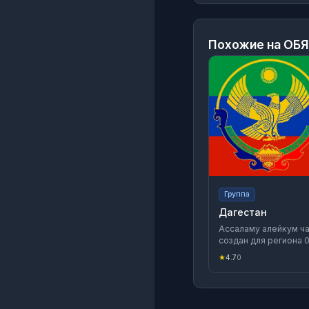
Похожие на
ОБЯ
Группа
Дагестан
Ассаламу алейкум ча
создан для региона 
Дагестан Махачкала 
★
4.7
0
мессенджере MAX.