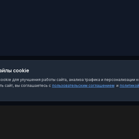
айлы cookie
okie для улучшения работы сайта, анализа трафика и персонализации к
ь сайт, вы соглашаетесь с
пользовательским соглашением
и
политико
Категории
Пра
Чат-боты
Пол
Каналы
Пол