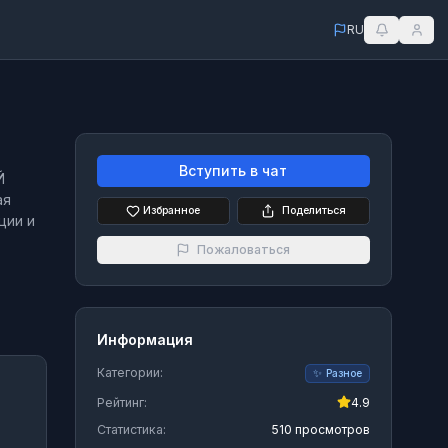
RU
Вступить в чат
Й
ая
Избранное
Поделиться
ции и
Пожаловаться
Информация
Категории:
✨
Разное
Рейтинг:
4.9
Статистика:
510 просмотров