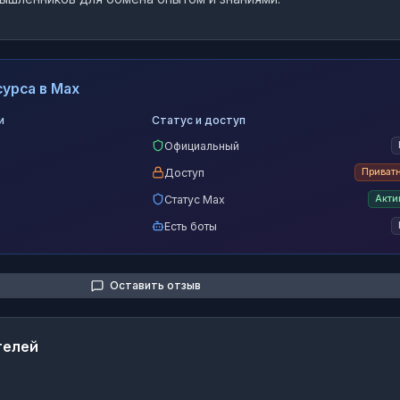
урса в Max
и
Статус и доступ
Официальный
Доступ
Приват
Статус Max
Акти
Есть боты
Оставить отзыв
телей