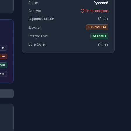
Язык:
Русский
Статус:
Не проверен
Официальный:
Нет
Доступ:
Приватный
Статус Max:
Активен
Есть боты:
Нет
Нет
ный
вен
Нет