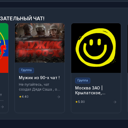
ЗАТЕЛЬНЫЙ ЧАТ!
Группа
Мужик из 90-х чат !
Группа
Не пугайтесь, чат
Москва ЗАО |
создал Дядя Саша , он
Крылатское,
же «Мужик из 90х»
т
★
4.4
0
Можайский, Фили,
Просто общение .
05
Раменки, Очаково,
★
5.0
0
Пробуем новое
в
Тропарёво | Доска
приложение
объявлений |
Классифайд чат