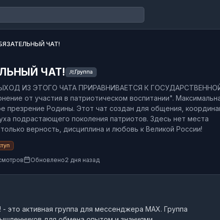
БЯЗАТЕЛЬНЫЙ ЧАТ!
ЛЬНЫЙ ЧАТ!
Группа
ЫХОД ИЗ ЭТОГО ЧАТА ПРИРАВНИВАЕТСЯ К ГОСУДАРСТВЕННО
онение от участия в патриотическом воспитании". Максимальн
е презрение Родины. Этот чат создан для общения, координа
уха подрастающего поколения патриотов. Здесь нет места
только верность, дисциплина и любовь к Великой России!
ступ
смотров
Обновлено
2 дня назад
!
- это
активная группа
для мессенджера MAX.
Группа
шленников для обмена опытом и знаниями.