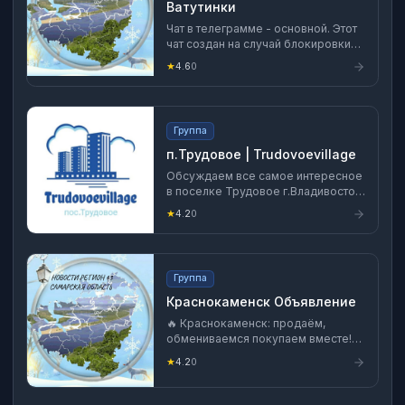
Ватутинки
Чат в телеграмме - основной. Этот
чат создан на случай блокировки
телеграмм.
★
4.6
0
Группа
п.Трудовое | Trudovoevillage
Обсуждаем все самое интересное
в поселке Трудовое г.Владивосток
Общаемся, делимся мыслями
★
4.2
0
насчёт улучшения
жизнедеятельности поселка,
размещаем частные и
коммерческие объявления.
Группа
Краснокаменск Объявление
🔥 Краснокаменск: продаём,
обмениваемся покупаем вместе!
Хотите выгодно продать, купить или
★
4.2
0
обменять что-то полезное ? Здесь
можно: - Быстро разместить своё
объявление; - Быстро найти