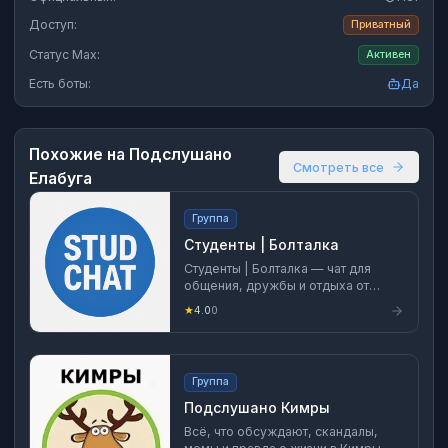
Доступ:
Приватный
Статус Max:
Активен
Есть боты:
Да
Похожие на
Подслушано
Смотреть все
Елабуга
Группа
Студенты | Болталка
Студенты | Болталка — чат для
общения, дружбы и отдыха от
учёбы. Здесь можно: — поговорить
★
4.0
0
по душам — поделиться мыслями,
мемами и новостями — найти
друзей и просто быть собой Без
флуда и пафоса. Только
Группа
нормальное общение между теми,
кто учится и хочет немного живого
Подслушано Кимры
общения между парами и
Всё, что обсуждают, скандалы,
дедлайнами. Заходи — место