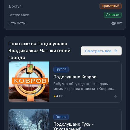
Доступ:
Приватный
Статус Max:
Активен
Есть боты:
Нет
Похожие на
Подслушано
Владикавказ Чат жителей
Смотреть все
города
Группа
Подслушано Ковров
Всё, что обсуждают, скандалы,
мемы и правда о жизни в Коврове
— без цензуры и пафоса. Новости
★
4.8
0
улиц, настроение города и то, о
чём говорят сегодня. Здесь
формируется повестка дня. Если ты
здесь живёшь — ты уже в теме.
Группа
Актуально. Локально. По делу.
Слушаем город.
Подслушано Гусь -
Хрустальный