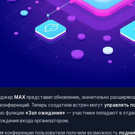
нджер
MAX
представил обновление, значительно расширяю
оконференций. Теперь создатели встреч могут
управлять п
ю функции
«Зал ожидания»
— участники попадают в отде
рждения входа организатором.
мя конференции пользователи получили возможность
подни