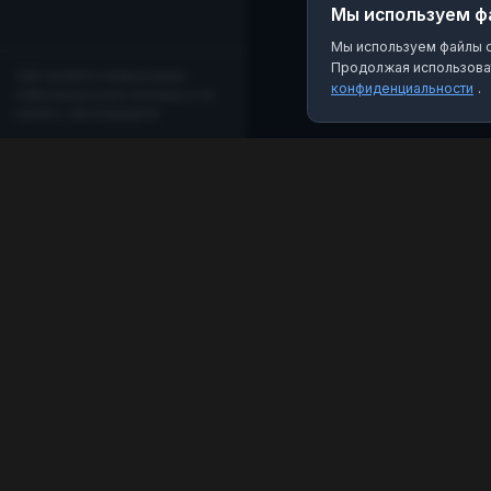
Мы используем ф
Мы используем файлы co
Продолжая использоват
Сайт является независимым
конфиденциальности
.
информационным порталом и не
связан с мессенджером!
MAX Рейтинг
Лучшие боты, каналы и группы для мессенджера
MAX. Находите качественный контент и полезные
инструменты.