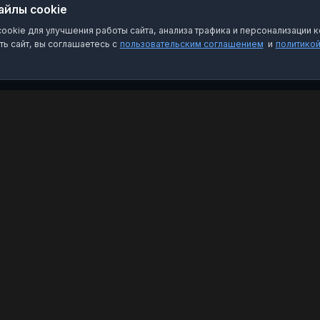
айлы cookie
okie для улучшения работы сайта, анализа трафика и персонализации к
ь сайт, вы соглашаетесь с
пользовательским соглашением
и
политико
Категории
Пра
Чат-боты
Пол
Каналы
Пол
Группы
О на
Избранное
FAQ
Кон
Emai
Связ
©
2026
MAX Рейтинг. Все права защищены.