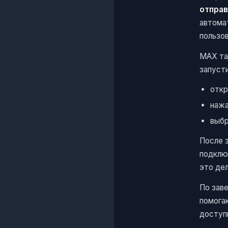
отправ
автома
пользо
MAX та
запусти
откр
нажа
выбр
После 
подклю
это де
По зав
помога
доступн