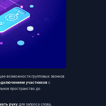
щее возможности групповых звонков
одключением участников
с
льное пространство до
мать руку
для запроса слова,