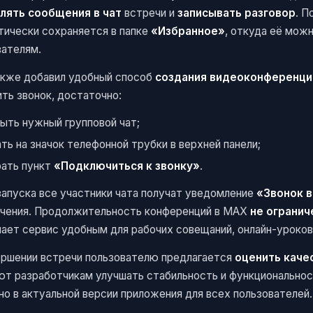
лять сообщения в чат
встречи и
записывать разговор
. П
тически сохраняется в папке
«Избранное»
, откуда её мож
вателям.
кже добавил удобный способ
создания видеоконференци
ть звонок, достаточно:
ыть нужный групповой чат;
ть на значок телефонной трубки в верхней панели;
ать пункт
«Подключиться к звонку»
.
запуска все участники чата получат уведомление
«Звонок в
чения. Продолжительность конференций в MAX
не огранич
лает сервис удобным для рабочих совещаний, онлайн-уроков
ершении встречи пользователю предлагается
оценить каче
ют разработчикам улучшать стабильность и функциональнос
о в актуальной версии приложения для всех пользователей.