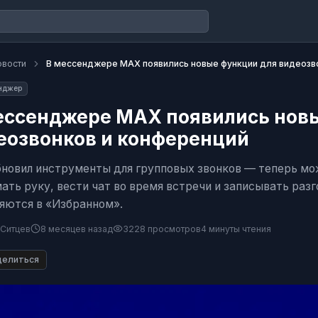
овости
В мессенджере MAX появились новые функции для видеозв
нджер
ессенджере MAX появились нов
еозвонков и конференций
новил инструменты для групповых звонков — теперь мо
ать руку, вести чат во время встречи и записывать раз
яются в «Избранном».
 Ситцев
8 месяцев назад
3228
просмотров
4 минуты
чтения
елиться