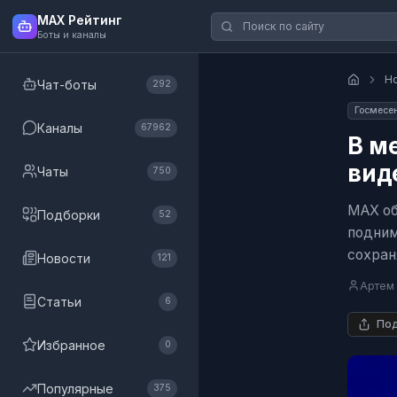
MAX Рейтинг
Боты и каналы
Н
Чат-боты
292
Госмесе
Каналы
67962
В м
вид
Чаты
750
MAX об
Подборки
52
подним
сохран
Новости
121
Артем
Статьи
6
Под
Избранное
0
Популярные
375