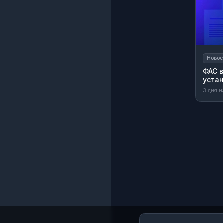
Новос
ФАС в
устан
3 дня н