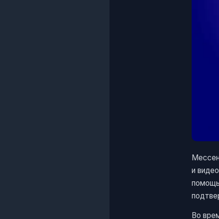
Мессе
и виде
помощь
подтве
Во вре