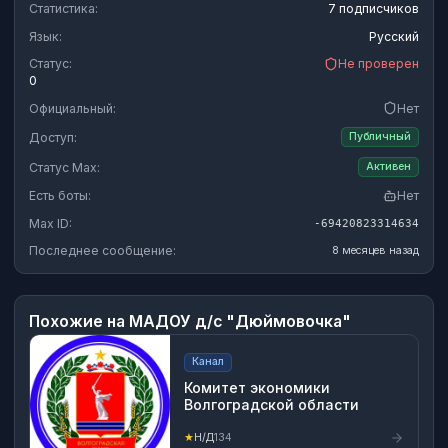
Статистика:
7 подписчиков
Язык:
Русский
Статус:
Не проверен
0
Официальный:
Нет
Доступ:
Публичный
Статус Max:
Активен
Есть боты:
Нет
Max ID:
-69420823314634
Последнее сообщение:
8 месяцев назад
Похожие на
МАДОУ д/с "Дюймовочка"
Канал
Комитет экономики
Волгоградской области
★
Н/Д
134