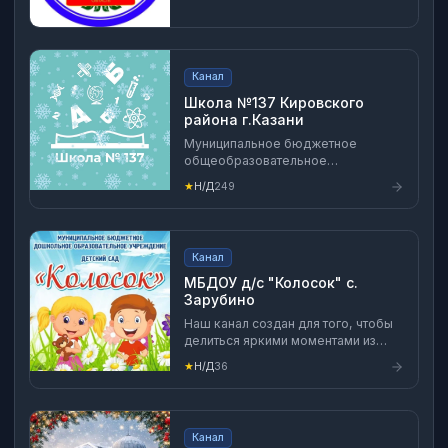
Канал
Школа №137 Кировского
района г.Казани
Муниципальное бюджетное
общеобразовательное
учреждение «Средняя
★
Н/Д
249
общеобразовательная школа №
137 с углубленным изучением
отдельных предметов» Кировского
района г. Казани
Канал
МБДОУ д/с "Колосок" с.
Зарубино
Наш канал создан для того, чтобы
делиться яркими моментами из
жизни нашего детского сада!
★
Н/Д
36
Здесь вы найдете: Фотографии и
видео:Забавные моменты из
занятий, игр, прогулок и
праздников. Объявления:Важная
Канал
информация о предстоящих