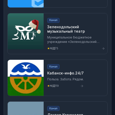
Канал
Зеленодольский
музыкальный театр
Муниципальное бюджетное
учреждение «Зеленодольский
музыкальный театр» «РОДИНА»
★
Н/Д
75
Собрали интересное по хештегам:
#зеленодольскиймузыкальныйтеатр
#зелмуз #артистызмт
КОПИРОВАНИЕ ФОТО И ВИДЕО
Канал
МАТЕРИАЛОВ ЗАПРЕЩЕНО ©️
Кабанск-инфо.24/7
Польза. Забота. Рядом.
★
Н/Д
119
Канал
Доктор Корюкалов –