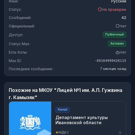
Язык:
Русский
Статус:
Не проверен
Сообщений:
42
Официальный:
Нет
Доступ:
Публичный
Статус Max:
Активен
Есть боты:
Нет
Max ID:
-69164999426115
Последнее сообщение:
7 месяцев назад
Похожие на
МКОУ "Лицей №1 им. А.П. Гужвина
г. Камызяк"
Канал
Департамент культуры
Ивановской области
★
Н/Д
62