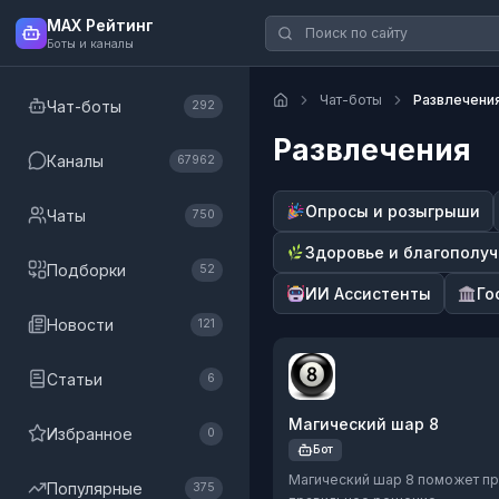
MAX Рейтинг
Боты и каналы
Чат-боты
Развлечени
Чат-боты
292
Развлечения
Каналы
67962
Опросы и розыгрыши
Чаты
750
Здоровье и благополу
Подборки
52
ИИ Ассистенты
Го
Новости
121
Статьи
6
Магический шар 8
Избранное
0
Бот
Магический шар 8 поможет пр
Популярные
375