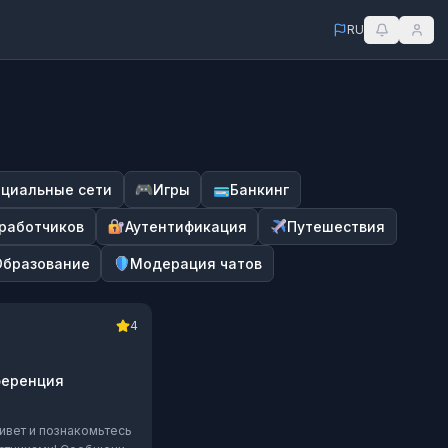
RU
циальные сети
Игры
Банкинг
работчиков
Аутентификация
Путешествия
Образование
Модерация чатов
4
ференция
ивет и познакомьтесь