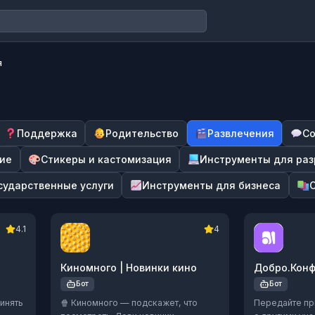
я
Поддержка
Родительство
Развлечения
Со
чие
Стикеры и кастомизация
Инструменты для раз
сударственные услуги
Инструменты для бизнеса
4.1
4
Киномного | Новинки кино
Добро.Кон
Бот
Бот
инять
🍿 Киномного — подскажет, что
Передайте пр