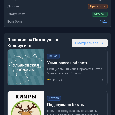
Доступ:
Приватный
Статус Max:
Активен
Есть боты:
Да
Похожие на
Подслушано
Смотреть все
Кольчугино
Канал
Ульяновская область
Официальный канал правительства
Ульяновской области
ulgov.gosuslugi.ru Губернатор
★
4.5
4,492
Ульяновской области Алексей
Русских max.ru/Russkih_Aleksey
Группа
Подслушано Кимры
Всё, что обсуждают, скандалы,