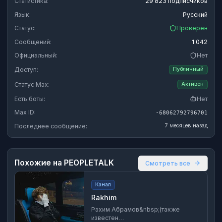
Статистика:
29 823 подписчиков
Язык:
Русский
Статус:
Проверен
Сообщений:
1 042
Официальный:
Нет
Доступ:
Публичный
Статус Max:
Активен
Есть боты:
Нет
Max ID:
-68062792796701
Последнее сообщение:
7 месяцев назад
Похожие на
PEOPLETALK
Смотреть все
Канал
Rakhim
Рахим Абрамов&nbsp;(также
известен