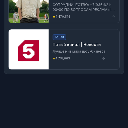
СОТРУДНИЧЕСТВО: +7(936)621-
00-00 ПО ВОПРОСАМ РЕКЛАМЫ:
musagaliev@mediumquality.ru Моё
★
4.4
79,574
ВК СООБЩЕСТВО:
https://vk.com/azamatmusagaliev
Мой TELEGRAM:
https://t.me/azabraza84
Канал
Пятый канал | Новости
Лучшее из мира шоу-бизнеса
★
4.7
18,063