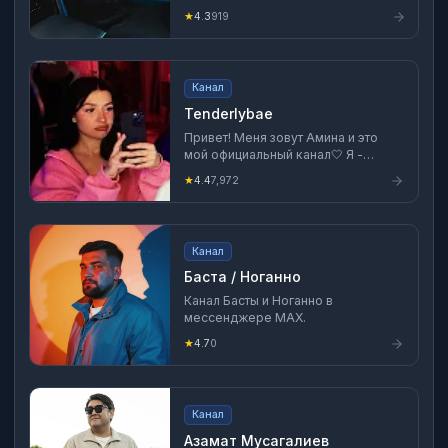
как&nbsp;Rakhim)&nbsp;российский
★
4.3
919
рэпер и видеоблогер (тиктокер).
Наиболее известен своей
песней&nbsp;&laquo;Fendi&raquo;
Канал
Tenderlybae
Привет! Меня зовут Амина и это
мой официальный канал🤍 Я -
стример, певица и инфлюенсер!
★
4.4
7,972
Подписывайтесь!
Канал
Баста / Ноганно
Канал Басты и Ноганно в
мессенджере MAX.
★
4.7
0
Канал
Азамат Мусагалиев