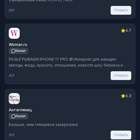
0
Открыть
4.7
Woman.ru
Канал
РАЗЫГРЫВАЕМ IPHONE 17 PRO 🎁 Интернет для женщин:
звезды, мода, красота, отношения, новости шоу-бизнеса и
многое другое. По рекламе: https://max.ru/u/f9LHodD0cOJ1-
0
Открыть
iYFkczBLoHa5EwmdNmgKeiC6tBN6_AdAYjmTNEwssmxHmE
4.3
Антиглянец
Канал
Больше, чем глянцевое зазеркалье.
0
Открыть