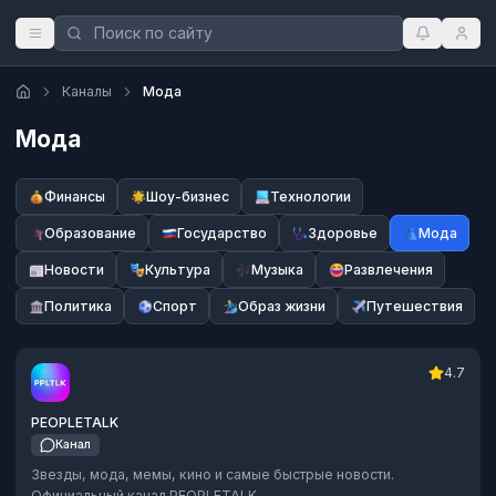
Каналы
Мода
Мода
Финансы
Шоу-бизнес
Технологии
Образование
Государство
Здоровье
Мода
Новости
Культура
Музыка
Развлечения
Политика
Спорт
Образ жизни
Путешествия
4.7
PEOPLETALK
Канал
Звезды, мода, мемы, кино и самые быстрые новости.
Официальный канал PEOPLETALK