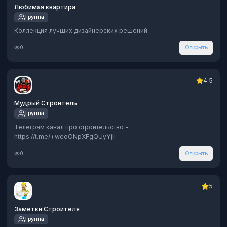
Любимая квартира
Группа
Коллекция лучших дизайнерских решений.
0
Открыть
4.5
Мудрый Строитель
Группа
Телеграм канал про строительство -
https://t.me/+weoONpXFgQUyYjli
0
Открыть
5
Заметки Строителя
Группа