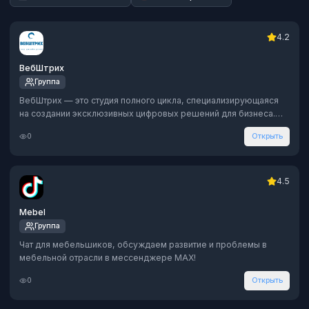
4.2
ВебШтрих
Группа
ВебШтрих — это студия полного цикла, специализирующаяся
на создании эксклюзивных цифровых решений для бизнеса.
Мы сочетаем передовые технологии, уникальный дизайн и
0
Открыть
глубокое понимание бизнес-процессов.
4.5
Mebel
Группа
Чат для мебельшиков, обсуждаем развитие и проблемы в
мебельной отрасли в мессенджере MAX!
0
Открыть