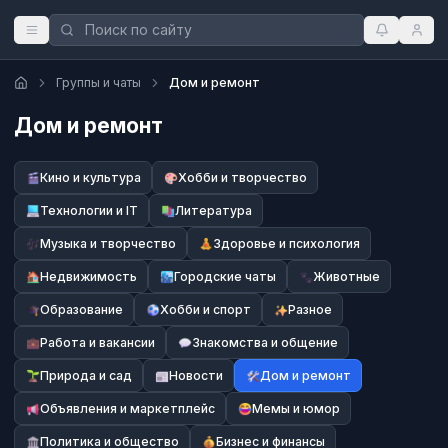
Группы и чаты
Дом и ремонт
Дом и ремонт
Кино и культура
Хобби и творчество
Технологии и IT
Литература
Музыка и творчество
Здоровье и психология
Недвижимость
Городские чаты
Животные
Образование
Хобби и спорт
Разное
Работа и вакансии
Знакомства и общение
Природа и сад
Новости
Дом и ремонт
Объявления и маркетплейс
Мемы и юмор
Политика и общество
Бизнес и финансы