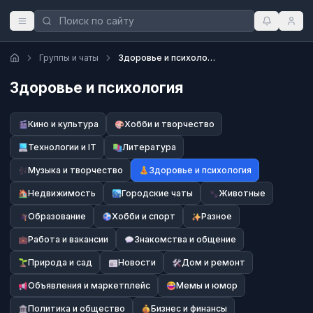
Группы и чаты
Здоровье и психология
Здоровье и психология
Кино и культура
Хобби и творчество
Технологии и IT
Литература
Музыка и творчество
Здоровье и психология
Недвижимость
Городские чаты
Животные
Образование
Хобби и спорт
Разное
Работа и вакансии
Знакомства и общение
Природа и сад
Новости
Дом и ремонт
Объявления и маркетплейс
Мемы и юмор
Политика и общество
Бизнес и финансы