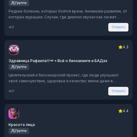
Группа
Редкие болезни, которых боятся врачи. Аномалии развития, от
которых мурашки. Случаи, где диагноз звучал как сюжет
фильма ужасов. Здесь — не учебник, а реальность: что
0
Открыть
находили в телах, как люди жили с тем, чего быть не может, и
чем заканчивались странности. Подписывайся, если не
боишься правды
4.3
Здравница Рафаила🩷🪽 • Всё о биохакинге и БАДах
Группа
Целительский и биохакерский проект, где люди улучшают
своё самочувствие, здоровье и качество жизни даже в
солидном возрасте.💪🏻
0
Открыть
max.ru/join/xAZCux2Ze9cY2gBcd_9zMxocF8_kPNW0SMScvEPvk5M
4.4
Красота лица
Группа