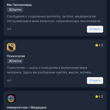
Мы Пенсионеры
Группа
Сообщения о социальных выплатах, льготах, медицинском
обслуживании и иных вопросах, затрагивающих пенсионеров.
Информация основана на официальных источниках. Публикации
0
Открыть
носят исключительно информационный характер. 📌
Справочно-информационный канал. Не имеет отношения к
Пенсионному фонду
4.2
Психология
Группа
Психология — наука о поведении и внутреннем мире
человека. Здесь мы разбираем чувства, мысли, мотивы
поступков, эмоциональные состояния и механизмы
0
Открыть
взаимодействия между людьми. Обсудим психологические
теории, методы саморазвития и способы улучшения качества
жизни.
4.2
Невероятная ⚕️ Медицина