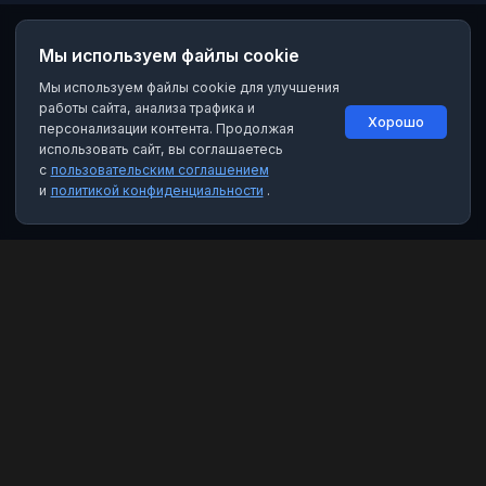
Мы используем файлы cookie
Мы используем файлы cookie для улучшения
работы сайта, анализа трафика и
Хорошо
персонализации контента. Продолжая
использовать сайт, вы соглашаетесь
с
пользовательским соглашением
и
политикой конфиденциальности
.
MAX Рейтинг
Лучшие боты, каналы и группы для мессенджера MAX. Находите
качественный контент и полезные инструменты.
Категории
Чат-боты
Каналы
Группы