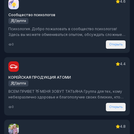
4.6
Сообщество психологов
Группа
Психология. Добро пожаловать в сообщество психологов!
Здесь вы можете обмениваться опытом, обсуждать сложные
случаи (с соблюдением этики), находить коллег для
0
Открыть
супервизии, делиться материалами, задавать вопросы и
получать поддержку. Пространство для профессионального
общения, роста и взаимопомощи. Присоединяйтесь к
сообществу, которое говорит с вами на одном языке.
4.4
КОРЕЙСКАЯ ПРОДУКЦИЯ АТО́МИ
Группа
ВСЕМ ПРИВЕТ 👋 МЕНЯ ЗОВУТ ТАТЬЯНА Группа для тех, кому
небезразлично здоровье и благополучие своих близких, кто
хочет максимально окружить себя безопасной натуральной
0
Открыть
продукцией премиального качества В Компании огромный
выбор товаров для дома, красоты и здоровья как для детей,
так и для взрослых!!! РЕКЛАМА ЗАПРЕЩЕНА ❌
4.8